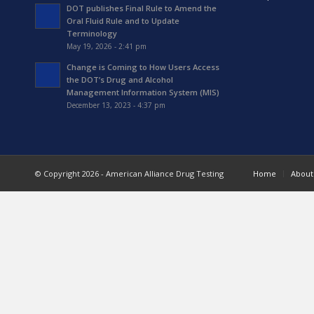
DOT publishes Final Rule to Amend the
Oral Fluid Rule and to Update
Terminology
May 19, 2026 - 2:41 pm
Change is Coming to How Users Access
the DOT’s Drug and Alcohol
Management Information System (MIS)
December 13, 2023 - 4:37 pm
© Copyright 2026 - American Alliance Drug Testing
Home
About