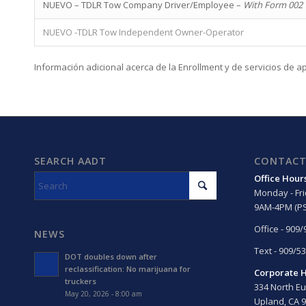
NUEVO – TDLR Tow Company Driver/Employee –
With Form 002
NUEVO -TDLR Tow Independent Owner-Operator
Información adicional acerca de la Enrollment y de servicios de a
SEARCH AADT
CONTACT
Office Hour
Monday - Fr
9AM-4PM (PS
Office - 909
NEWS
Text - 909/5
DOT doubles down after
reclassification: No marijuana for
Corporate 
truckers
334 North Eu
May 20, 2026 - 8:00 am
Upland, CA 