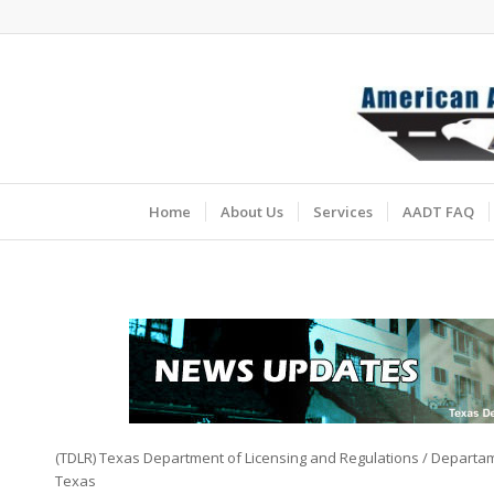
Home
About Us
Services
AADT FAQ
(TDLR) Texas Department of Licensing and Regulations / Departa
Texas